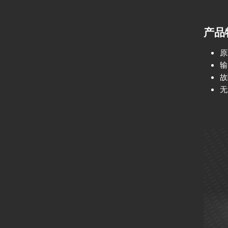
产品
原
输
故
无