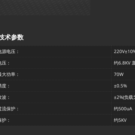
技术参数
电源电压：
220V±10
电压：
约6.8K
最大功率：
70W
精度：
±0.5%
纹波：
±2%(负
过流保护：
约500uA
保护：
约5KV