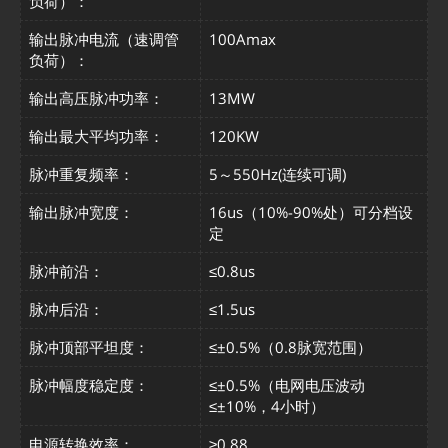
负荷）：
输出脉冲电流（速调管
100Amax
负荷）：
输出高压脉冲功率：
13MW
输出最大平均功率：
120KW
脉冲重复频率：
5～550Hz(连续可调)
输出脉冲宽度：
16us（10%-90%处）可分档设
定
脉冲前沿：
≤0.8us
脉冲后沿：
≤1.5us
脉冲顶部平坦度：
≤±0.5%（0.8脉宽范围）
脉冲幅度稳定度：
≤±0.5%（电网电压波动
≤±10%，4小时）
电源转换效率：
≥0.88