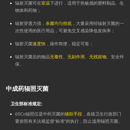
辐射灭菌可在
室温
下进行，适用于热敏感的塑料制品、生
物体和药物；
辐射穿透力强，
杀菌均匀彻底
，大量采用经辐射灭菌的一
次性使用的医疗用品，可避免交叉感染降低发病率；
辐射灭菌
速度快
，操作简便，稳定可靠；
辐射灭菌后的物品
无毒性
、
无副作用
、
无残留物
、安全环
保。
中成药辐照灭菌
卫生部标准规定:
60Co辐照仅是中药灭菌的
辅助手段
，各级卫生行政部门
要按照有关法规监督“标准”的执行，防止滥用辐照灭菌。