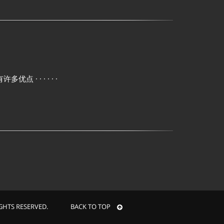
 · · · · ·
RIGHTS RESERVED. BACK TO TOP