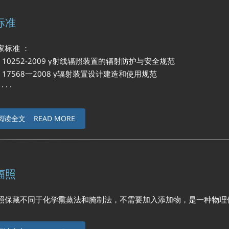
标准
标准 ：
0252-2009 γ射线辐照装置的辐射防护与安全规范
7568一2008 γ辐射装置设计建造和使用规范
 · ·
阅读全文 READ MORE
辐照
藏不同于化学熏蒸法和腌制法，不需要加入添加物，是一种物理保