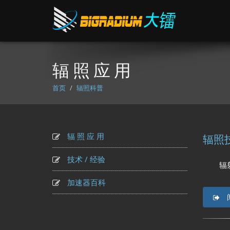
辐 照 应 用
首页
辐照科普
辐 照 应 用
辐照
技术 / 经验
辐射加工
加速器百科